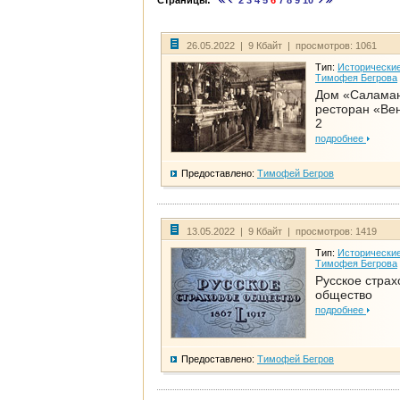
Страницы:
2
3
4
5
6
7
8
9
10
26.05.2022 | 9 Кбайт | просмотров: 1061
Тип:
Исторические
Тимофея Бегрова
Дом «Салама
ресторан «Вен
2
подробнее
Предоставлено:
Тимофей Бегров
13.05.2022 | 9 Кбайт | просмотров: 1419
Тип:
Исторические
Тимофея Бегрова
Русское страх
общество
подробнее
Предоставлено:
Тимофей Бегров