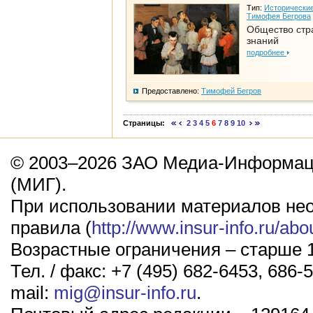
Тип:
Исторические
Тимофея Бегрова
Общество стр
знаний
подробнее
Предоставлено:
Тимофей Бегров
Страницы:
2
3
4
5
6
7
8
9
10
© 2003–2026 ЗАО Медиа-Информаци
(МИГ).
При использовании материалов не
правила (
http://www.insur-info.ru/abo
Возрастные ограничения – старше 1
Тел. / факс: +7 (495) 682-6453, 686-5
mail:
mig@insur-info.ru
.