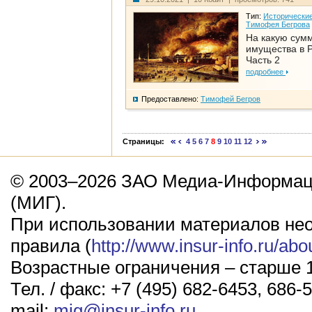
Тип:
Исторические
Тимофея Бегрова
На какую сум
имущества в Р
Часть 2
подробнее
Предоставлено:
Тимофей Бегров
Страницы:
4
5
6
7
8
9
10
11
12
© 2003–2026 ЗАО Медиа-Информаци
(МИГ).
При использовании материалов не
правила (
http://www.insur-info.ru/abo
Возрастные ограничения – старше 1
Тел. / факс: +7 (495) 682-6453, 686-5
mail:
mig@insur-info.ru
.