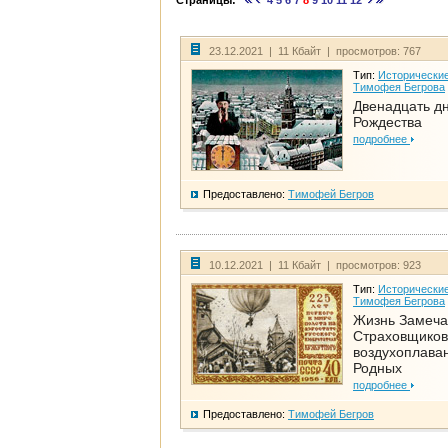
Страницы:
4
5
6
7
8
9
10
11
12
23.12.2021 | 11 Кбайт | просмотров: 767
Тип:
Исторические
Тимофея Бегрова
Двенадцать д
Рождества
подробнее
Предоставлено:
Тимофей Бегров
10.12.2021 | 11 Кбайт | просмотров: 923
Тип:
Исторические
Тимофея Бегрова
Жизнь Замеча
Страховщиков
воздухоплаван
Родных
подробнее
Предоставлено:
Тимофей Бегров