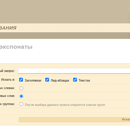
 экспонаты
ый запрос:
Искать в:
Заголовках
Лид-абзацах
Текстах
ых словах:
евых слов:
х группах:
После выбора данного пункта откроется список групп