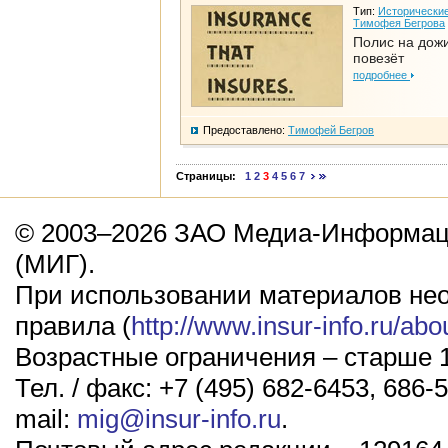
Тип:
Исторические
Тимофея Бегрова
Полис на дож
повезёт
подробнее
Предоставлено:
Тимофей Бегров
Страницы:
1
2
3
4
5
6
7
© 2003–2026 ЗАО Медиа-Информаци
(МИГ).
При использовании материалов не
правила (
http://www.insur-info.ru/abo
Возрастные ограничения – старше 1
Тел. / факс: +7 (495) 682-6453, 686-5
mail:
mig@insur-info.ru
.