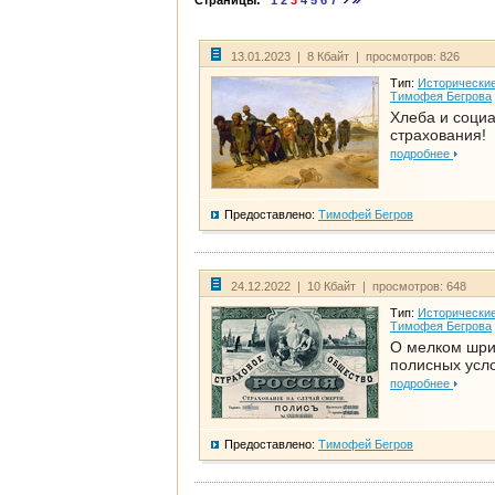
Страницы:
1
2
3
4
5
6
7
13.01.2023 | 8 Кбайт | просмотров: 826
Тип:
Исторические
Тимофея Бегрова
Хлеба и соци
страхования!
подробнее
Предоставлено:
Тимофей Бегров
24.12.2022 | 10 Кбайт | просмотров: 648
Тип:
Исторические
Тимофея Бегрова
О мелком шр
полисных усл
подробнее
Предоставлено:
Тимофей Бегров