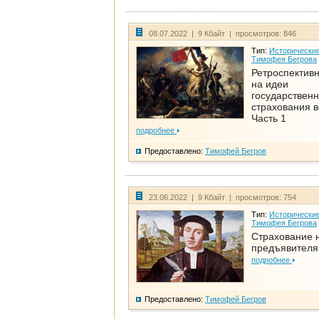
08.07.2022 | 9 Кбайт | просмотров: 846
Тип:
Исторические
Тимофея Бегрова
Ретроспективн
на идеи
государственн
страхования 
Часть 1
подробнее
Предоставлено:
Тимофей Бегров
23.06.2022 | 9 Кбайт | просмотров: 754
Тип:
Исторические
Тимофея Бегрова
Страхование 
предъявителя
подробнее
Предоставлено:
Тимофей Бегров