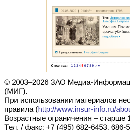
09.06.2022 | 9 Кбайт | просмотров: 1793
Тип:
Исторические
Тимофея Бегрова
Уильям Палме
врача-убийцы.
подробнее
Предоставлено:
Тимофей Бегров
Страницы:
1
2
3
4
5
6
7
8
9
© 2003–2026 ЗАО Медиа-Информаци
(МИГ).
При использовании материалов не
правила (
http://www.insur-info.ru/abo
Возрастные ограничения – старше 1
Тел. / факс: +7 (495) 682-6453, 686-5