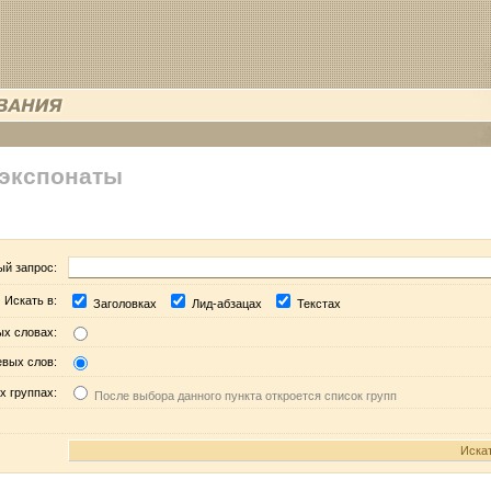
 экспонаты
ый запрос:
Искать в:
Заголовках
Лид-абзацах
Текстах
ых словах:
евых слов:
х группах:
После выбора данного пункта откроется список групп