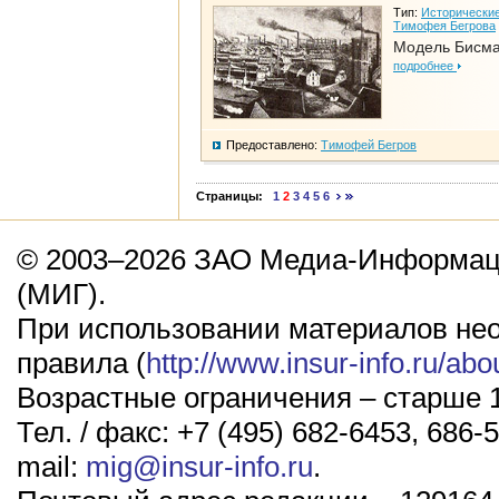
Тип:
Исторические
Тимофея Бегрова
Модель Бисм
подробнее
Предоставлено:
Тимофей Бегров
Страницы:
1
2
3
4
5
6
© 2003–2026 ЗАО Медиа-Информаци
(МИГ).
При использовании материалов не
правила (
http://www.insur-info.ru/abo
Возрастные ограничения – старше 1
Тел. / факс: +7 (495) 682-6453, 686-5
mail:
mig@insur-info.ru
.