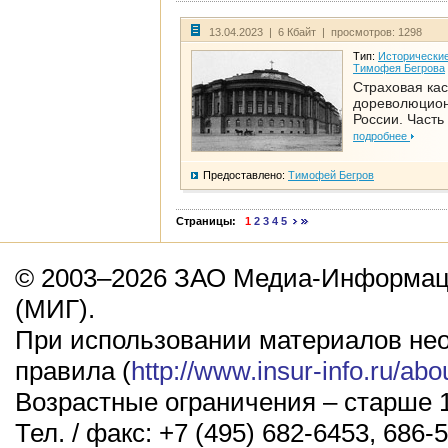
13.04.2023 | 6 Кбайт | просмотров: 1298
Тип:
Исторические
Тимофея Бегрова
Страховая кас
дореволюцио
России. Часть
подробнее
Предоставлено:
Тимофей Бегров
Страницы:
1
2
3
4
5
© 2003–2026 ЗАО Медиа-Информаци
(МИГ).
При использовании материалов не
правила (
http://www.insur-info.ru/abo
Возрастные ограничения – старше 1
Тел. / факс: +7 (495) 682-6453, 686-5