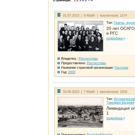
Страницы:
1
2
3
4
5
01.07.2023 | 8 Кбайт | просмотров: 1074
Тип:
Газеты, журн
20 лет ОСАГО.
и РГС
подробнее
Владелец :
Росгосстрах
Предоставлено:
Росгосстрах
Название страховой организации:
Госстрах
Год:
2003
10.06.2023 | 7 Кбайт | просмотров: 1033
Тип:
Исторические
Тимофея Бегрова
Ликвидация ог
1
подробнее
Предоставлено:
Тимофей Бегров