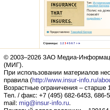
Тип:
Исторические
Тимофея Бегрова
Полис на дож
повезёт
подробнее
Предоставлено:
Тимофей Бегров
Страницы:
1
2
3
4
5
6
7
© 2003–2026 ЗАО Медиа-Информаци
(МИГ).
При использовании материалов не
правила (
http://www.insur-info.ru/abo
Возрастные ограничения – старше 1
Тел. / факс: +7 (495) 682-6453, 686-5
mail:
mig@insur-info.ru
.