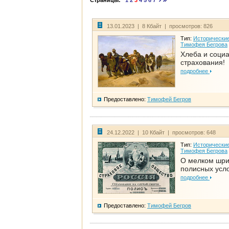
Страницы:
1
2
3
4
5
6
7
13.01.2023 | 8 Кбайт | просмотров: 826
Тип:
Исторические
Тимофея Бегрова
Хлеба и соци
страхования!
подробнее
Предоставлено:
Тимофей Бегров
24.12.2022 | 10 Кбайт | просмотров: 648
Тип:
Исторические
Тимофея Бегрова
О мелком шр
полисных усл
подробнее
Предоставлено:
Тимофей Бегров