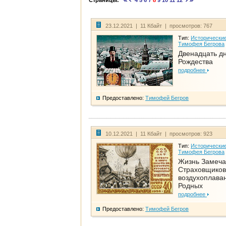
Страницы:
4
5
6
7
8
9
10
11
12
23.12.2021 | 11 Кбайт | просмотров: 767
Тип:
Исторические
Тимофея Бегрова
Двенадцать д
Рождества
подробнее
Предоставлено:
Тимофей Бегров
10.12.2021 | 11 Кбайт | просмотров: 923
Тип:
Исторические
Тимофея Бегрова
Жизнь Замеча
Страховщиков
воздухоплаван
Родных
подробнее
Предоставлено:
Тимофей Бегров