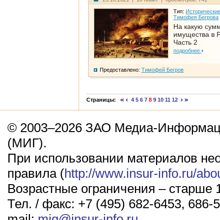
Тип:
Исторические
Тимофея Бегрова
На какую сум
имущества в Р
Часть 2
подробнее
Предоставлено:
Тимофей Бегров
Страницы:
4
5
6
7
8
9
10
11
12
© 2003–2026 ЗАО Медиа-Информаци
(МИГ).
При использовании материалов не
правила (
http://www.insur-info.ru/abo
Возрастные ограничения – старше 1
Тел. / факс: +7 (495) 682-6453, 686-5
mail:
mig@insur-info.ru
.