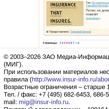
Тип:
Исторические
Тимофея Бегрова
Полис на дож
повезёт
подробнее
Предоставлено:
Тимофей Бегров
Страницы:
1
2
3
4
5
6
7
© 2003–2026 ЗАО Медиа-Информаци
(МИГ).
При использовании материалов не
правила (
http://www.insur-info.ru/abo
Возрастные ограничения – старше 1
Тел. / факс: +7 (495) 682-6453, 686-5
mail:
mig@insur-info.ru
.