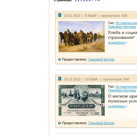
Страницы:
1
2
3
4
5
6
7
13.01.2023 | 8 Кбайт | просмотров: 826
Тип:
Исторические
Тимофея Бегрова
Хлеба и соци
страхования!
подробнее
Предоставлено:
Тимофей Бегров
24.12.2022 | 10 Кбайт | просмотров: 648
Тип:
Исторические
Тимофея Бегрова
О мелком шр
полисных усл
подробнее
Предоставлено:
Тимофей Бегров