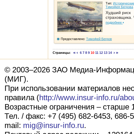
Тип:
Исторические
Тимофея Бегрова
Худший риск
страховщика. 
подробнее
Предоставлено:
Тимофей Бегров
Страницы:
6
7
8
9
10
11
12
13
14
© 2003–2026 ЗАО Медиа-Информаци
(МИГ).
При использовании материалов не
правила (
http://www.insur-info.ru/abo
Возрастные ограничения – старше 1
Тел. / факс: +7 (495) 682-6453, 686-5
mail:
mig@insur-info.ru
.