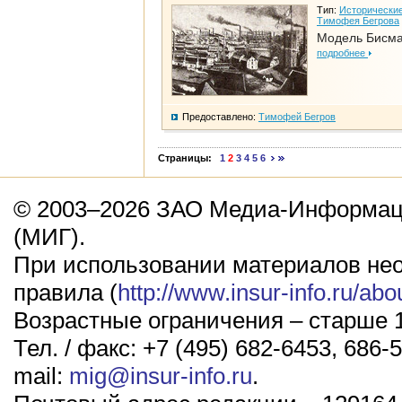
Тип:
Исторические
Тимофея Бегрова
Модель Бисм
подробнее
Предоставлено:
Тимофей Бегров
Страницы:
1
2
3
4
5
6
© 2003–2026 ЗАО Медиа-Информаци
(МИГ).
При использовании материалов не
правила (
http://www.insur-info.ru/abo
Возрастные ограничения – старше 1
Тел. / факс: +7 (495) 682-6453, 686-5
mail:
mig@insur-info.ru
.