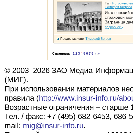
Тип:
Исторические
Тимофея Бегрова
Итальянский п
страховой мо
Заграница да
подробнее
Предоставлено:
Тимофей Бегров
Страницы:
1
2
3
4
5
6
7
8
© 2003–2026 ЗАО Медиа-Информаци
(МИГ).
При использовании материалов не
правила (
http://www.insur-info.ru/abo
Возрастные ограничения – старше 1
Тел. / факс: +7 (495) 682-6453, 686-5
mail:
mig@insur-info.ru
.