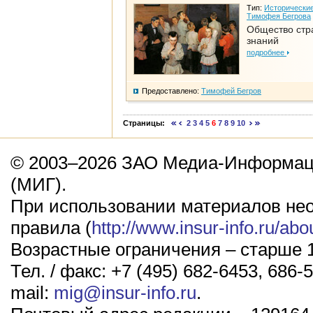
Тип:
Исторические
Тимофея Бегрова
Общество стр
знаний
подробнее
Предоставлено:
Тимофей Бегров
Страницы:
2
3
4
5
6
7
8
9
10
© 2003–2026 ЗАО Медиа-Информаци
(МИГ).
При использовании материалов не
правила (
http://www.insur-info.ru/abo
Возрастные ограничения – старше 1
Тел. / факс: +7 (495) 682-6453, 686-5
mail:
mig@insur-info.ru
.