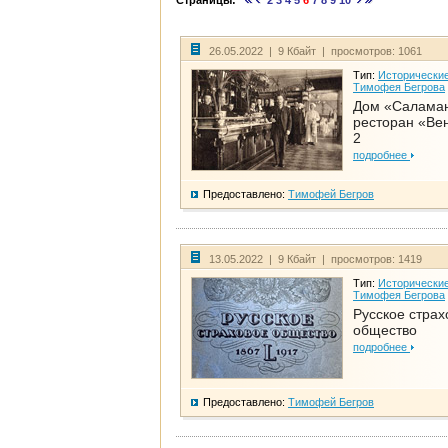
Страницы:
2
3
4
5
6
7
8
9
10
26.05.2022 | 9 Кбайт | просмотров: 1061
Тип:
Исторические
Тимофея Бегрова
Дом «Салама
ресторан «Вен
2
подробнее
Предоставлено:
Тимофей Бегров
13.05.2022 | 9 Кбайт | просмотров: 1419
Тип:
Исторические
Тимофея Бегрова
Русское страх
общество
подробнее
Предоставлено:
Тимофей Бегров