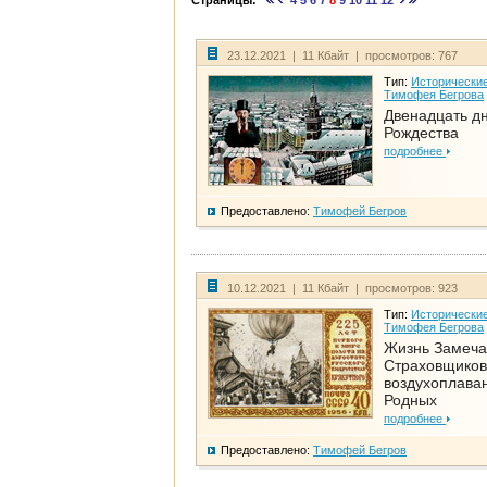
Страницы:
4
5
6
7
8
9
10
11
12
23.12.2021 | 11 Кбайт | просмотров: 767
Тип:
Исторические
Тимофея Бегрова
Двенадцать д
Рождества
подробнее
Предоставлено:
Тимофей Бегров
10.12.2021 | 11 Кбайт | просмотров: 923
Тип:
Исторические
Тимофея Бегрова
Жизнь Замеча
Страховщиков
воздухоплаван
Родных
подробнее
Предоставлено:
Тимофей Бегров