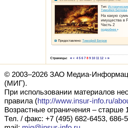
Тип:
Исторические
Тимофея Бегрова
На какую сум
имущества в Р
Часть 2
подробнее
Предоставлено:
Тимофей Бегров
Страницы:
4
5
6
7
8
9
10
11
12
© 2003–2026 ЗАО Медиа-Информаци
(МИГ).
При использовании материалов не
правила (
http://www.insur-info.ru/abo
Возрастные ограничения – старше 1
Тел. / факс: +7 (495) 682-6453, 686-5
mail:
mig@insur-info.ru
.