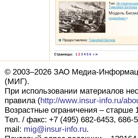
Тип:
Исторические
Тимофея Бегрова
Модель Бисм
подробнее
Предоставлено:
Тимофей Бегров
Страницы:
1
2
3
4
5
6
© 2003–2026 ЗАО Медиа-Информаци
(МИГ).
При использовании материалов не
правила (
http://www.insur-info.ru/abo
Возрастные ограничения – старше 1
Тел. / факс: +7 (495) 682-6453, 686-5
mail:
mig@insur-info.ru
.