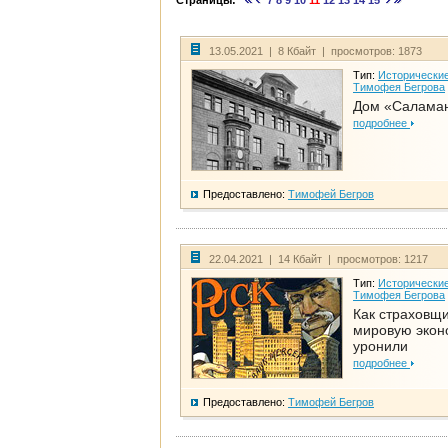
Страницы:
7
8
9
10
11
12
13
14
15
13.05.2021 | 8 Кбайт | просмотров: 1873
Тип:
Исторические
Тимофея Бегрова
Дом «Салама
подробнее
Предоставлено:
Тимофей Бегров
22.04.2021 | 14 Кбайт | просмотров: 1217
Тип:
Исторические
Тимофея Бегрова
Как страховщ
мировую экон
уронили
подробнее
Предоставлено:
Тимофей Бегров