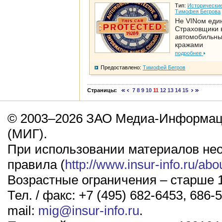
Тип:
Исторические
Тимофея Бегрова
Не VINом еди
Страховщики 
автомобильн
кражами
подробнее
Предоставлено:
Тимофей Бегров
Страницы:
7
8
9
10
11
12
13
14
15
© 2003–2026 ЗАО Медиа-Информаци
(МИГ).
При использовании материалов не
правила (
http://www.insur-info.ru/abo
Возрастные ограничения – старше 1
Тел. / факс: +7 (495) 682-6453, 686-5
mail:
mig@insur-info.ru
.