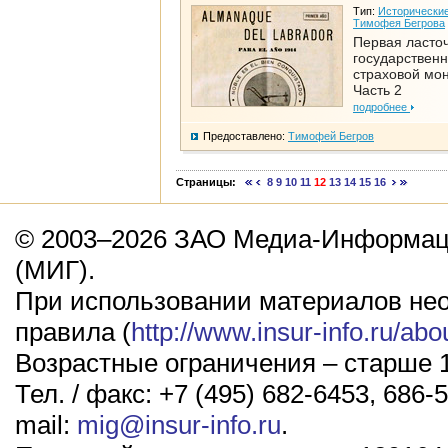
Тип:
Исторические
Тимофея Бегрова
Первая ласто
государствен
страховой мо
Часть 2
подробнее
Предоставлено:
Тимофей Бегров
Страницы:
8
9
10
11
12
13
14
15
16
© 2003–2026 ЗАО Медиа-Информаци
(МИГ).
При использовании материалов не
правила (
http://www.insur-info.ru/abo
Возрастные ограничения – старше 1
Тел. / факс: +7 (495) 682-6453, 686-5
mail:
mig@insur-info.ru
.