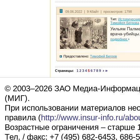
09.06.2022 | 9 Кбайт | просмотров: 1798
Тип:
Исторические
Тимофея Бегрова
Уильям Палме
врача-убийцы.
подробнее
Предоставлено:
Тимофей Бегров
Страницы:
1
2
3
4
5
6
7
8
9
© 2003–2026 ЗАО Медиа-Информаци
(МИГ).
При использовании материалов не
правила (
http://www.insur-info.ru/abo
Возрастные ограничения – старше 1
Тел. / факс: +7 (495) 682-6453, 686-5