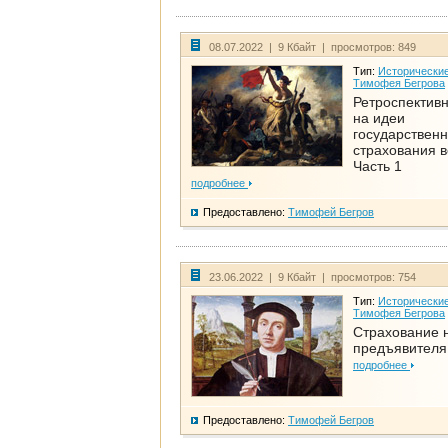
08.07.2022 | 9 Кбайт | просмотров: 849
Тип:
Исторические
Тимофея Бегрова
Ретроспективн
на идеи
государственн
страхования 
Часть 1
подробнее
Предоставлено:
Тимофей Бегров
23.06.2022 | 9 Кбайт | просмотров: 754
Тип:
Исторические
Тимофея Бегрова
Страхование 
предъявителя
подробнее
Предоставлено:
Тимофей Бегров