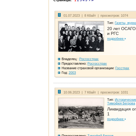
Страницы:
1
2
3
4
5
01.07.2023 | 8 Кбайт | просмотров: 1074
Тип:
Газеты, журн
20 лет ОСАГО.
и РГС
подробнее
Владелец :
Росгосстрах
Предоставлено:
Росгосстрах
Название страховой организации:
Госстрах
Год:
2003
10.06.2023 | 7 Кбайт | просмотров: 1031
Тип:
Исторические
Тимофея Бегрова
Ликвидация ог
1
подробнее
Предоставлено:
Тимофей Бегров