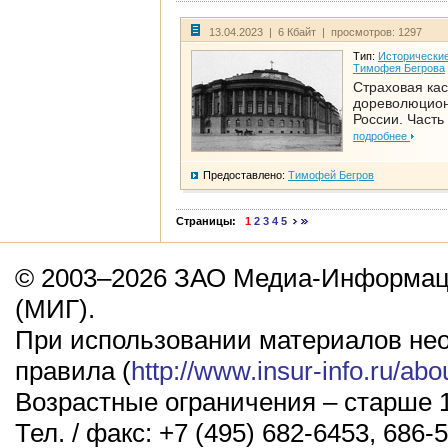
13.04.2023 | 6 Кбайт | просмотров: 1297
Тип:
Исторические
Тимофея Бегрова
Страховая кас
дореволюцио
России. Часть
подробнее
Предоставлено:
Тимофей Бегров
Страницы:
1
2
3
4
5
© 2003–2026 ЗАО Медиа-Информаци
(МИГ).
При использовании материалов не
правила (
http://www.insur-info.ru/abo
Возрастные ограничения – старше 1
Тел. / факс: +7 (495) 682-6453, 686-5