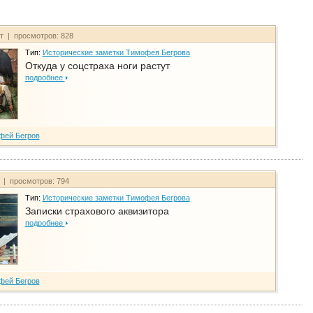
йт | просмотров: 828
Тип:
Исторические заметки Тимофея Бегрова
Откуда у соцстраха ноги растут
подробнее
фей Бегров
т | просмотров: 794
Тип:
Исторические заметки Тимофея Бегрова
Записки страхового аквизитора
подробнее
фей Бегров