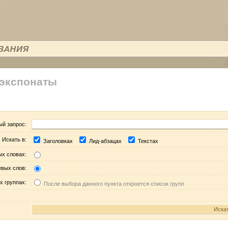
 экспонаты
ый запрос:
Искать в:
Заголовках
Лид-абзацах
Текстах
ых словах:
евых слов:
х группах:
После выбора данного пункта откроется список групп