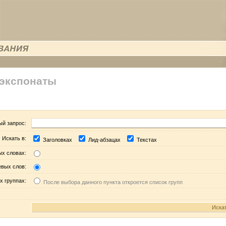
 экспонаты
ый запрос:
Искать в:
Заголовках
Лид-абзацах
Текстах
ых словах:
евых слов:
х группах:
После выбора данного пункта откроется список групп