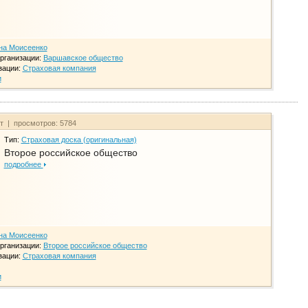
на Моисеенко
рганизации:
Варшавское общество
зации:
Страховая компания
и
йт | просмотров: 5784
Тип:
Страховая доска (оригинальная)
Второе российское общество
подробнее
на Моисеенко
рганизации:
Второе российское общество
зации:
Страховая компания
и