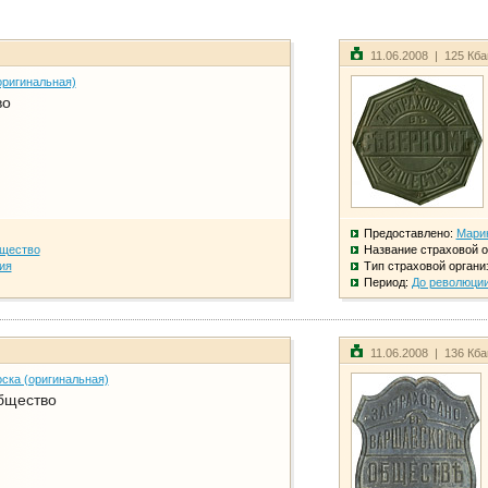
11.06.2008 | 125 Кб
оригинальная)
во
Предоставлено:
Мари
бщество
Название страховой о
ия
Тип страховой органи
Период:
До революци
11.06.2008 | 136 Кб
ска (оригинальная)
бщество