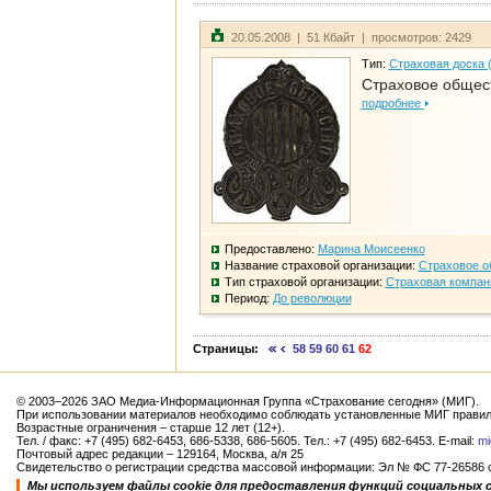
20.05.2008 | 51 Кбайт | просмотров: 2429
Тип:
Страховая доска 
Страховое общест
подробнее
Предоставлено:
Марина Моисеенко
Название страховой организации:
Страховое о
Тип страховой организации:
Страховая компан
Период:
До революции
Страницы:
58
59
60
61
62
© 2003–2026 ЗАО Медиа-Информационная Группа «Страхование сегодня» (МИГ).
При использовании материалов необходимо соблюдать установленные МИГ правил
Возрастные ограничения – старше 12 лет (12+).
Тел. / факс: +7 (495) 682-6453, 686-5338, 686-5605. Тел.: +7 (495) 682-6453. E-mail:
mi
Почтовый адрес редакции – 129164, Москва, а/я 25
Свидетельство о регистрации средства массовой информации: Эл № ФС 77-26586 от
Мы используем файлы cookie для предоставления функций социальных 