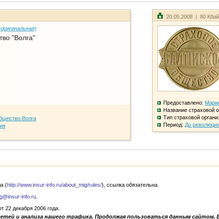
20.05.2008 | 80 Кба
(оригинальная)
во "Волга"
Предоставлено:
Мари
Название страховой о
Тип страховой органи
бщество Волга
Период:
До революци
ия
а (
http://www.insur-info.ru/about_mig/rules/
), ссылка обязательна.
g@insur-info.ru
.
 22 декабря 2006 года.
сетей и анализа нашего трафика. Продолжая пользоваться данным сайтом, 