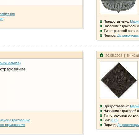
общество
ия
Предоставлено:
Мари
Название страховой о
Тип страховой органи
Период:
До революци
20.05.2008 | 54 Кба
ригинальная)
 страхование
Предоставлено:
Мари
Название страховой о
Тип страховой органи
мское страхование
Год:
1835
го страхования
Период:
До революци