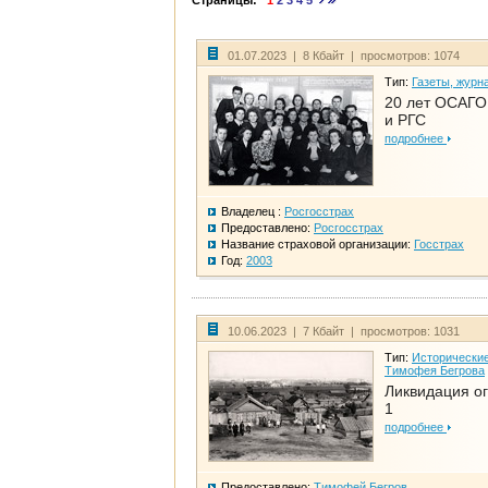
Страницы:
1
2
3
4
5
01.07.2023 | 8 Кбайт | просмотров: 1074
Тип:
Газеты, журн
20 лет ОСАГО.
и РГС
подробнее
Владелец :
Росгосстрах
Предоставлено:
Росгосстрах
Название страховой организации:
Госстрах
Год:
2003
10.06.2023 | 7 Кбайт | просмотров: 1031
Тип:
Исторические
Тимофея Бегрова
Ликвидация ог
1
подробнее
Предоставлено:
Тимофей Бегров