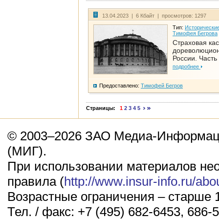
13.04.2023 | 6 Кбайт | просмотров: 1297
Тип:
Исторические
Тимофея Бегрова
Страховая кас
дореволюцио
России. Часть
подробнее
Предоставлено:
Тимофей Бегров
Страницы:
1
2
3
4
5
© 2003–2026 ЗАО Медиа-Информаци
(МИГ).
При использовании материалов не
правила (
http://www.insur-info.ru/abo
Возрастные ограничения – старше 1
Тел. / факс: +7 (495) 682-6453, 686-5