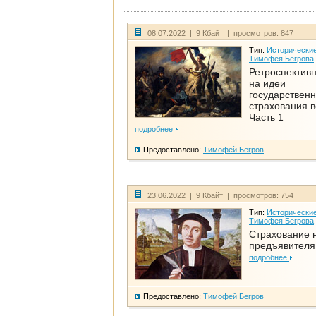
08.07.2022 | 9 Кбайт | просмотров: 847
Тип:
Исторические
Тимофея Бегрова
Ретроспективн
на идеи
государственн
страхования 
Часть 1
подробнее
Предоставлено:
Тимофей Бегров
23.06.2022 | 9 Кбайт | просмотров: 754
Тип:
Исторические
Тимофея Бегрова
Страхование 
предъявителя
подробнее
Предоставлено:
Тимофей Бегров