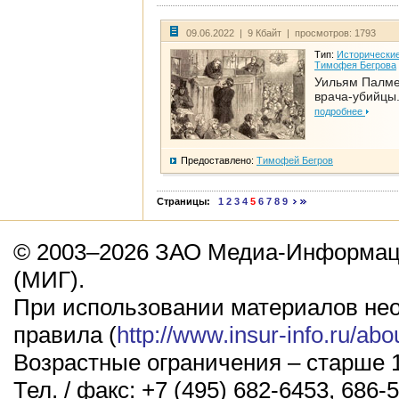
09.06.2022 | 9 Кбайт | просмотров: 1793
Тип:
Исторические
Тимофея Бегрова
Уильям Палме
врача-убийцы.
подробнее
Предоставлено:
Тимофей Бегров
Страницы:
1
2
3
4
5
6
7
8
9
© 2003–2026 ЗАО Медиа-Информаци
(МИГ).
При использовании материалов не
правила (
http://www.insur-info.ru/abo
Возрастные ограничения – старше 1
Тел. / факс: +7 (495) 682-6453, 686-5