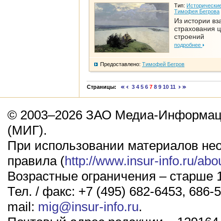
Тип:
Исторические
Тимофея Бегрова
Из истории вз
страхования 
строений
подробнее
Предоставлено:
Тимофей Бегров
Страницы:
3
4
5
6
7
8
9
10
11
© 2003–2026 ЗАО Медиа-Информаци
(МИГ).
При использовании материалов не
правила (
http://www.insur-info.ru/abo
Возрастные ограничения – старше 1
Тел. / факс: +7 (495) 682-6453, 686-5
mail:
mig@insur-info.ru
.