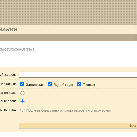
 экспонаты
ый запрос:
Искать в:
Заголовках
Лид-абзацах
Текстах
ых словах:
евых слов:
х группах:
После выбора данного пункта откроется список групп