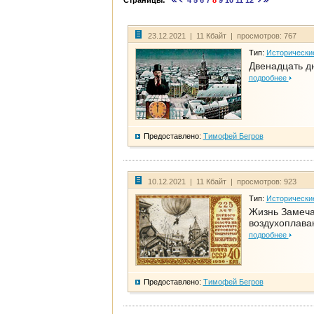
Страницы:
4
5
6
7
8
9
10
11
12
23.12.2021 | 11 Кбайт | просмотров: 767
Тип:
Исторически
Двенадцать д
подробнее
Предоставлено:
Тимофей Бегров
10.12.2021 | 11 Кбайт | просмотров: 923
Тип:
Исторически
Жизнь Замеча
воздухоплава
подробнее
Предоставлено:
Тимофей Бегров