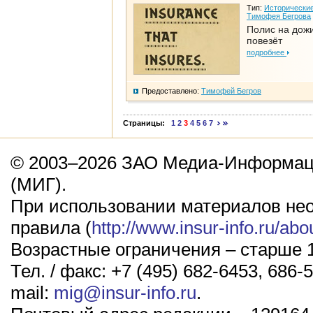
Тип:
Исторические
Тимофея Бегрова
Полис на дож
повезёт
подробнее
Предоставлено:
Тимофей Бегров
Страницы:
1
2
3
4
5
6
7
© 2003–2026 ЗАО Медиа-Информаци
(МИГ).
При использовании материалов не
правила (
http://www.insur-info.ru/abo
Возрастные ограничения – старше 1
Тел. / факс: +7 (495) 682-6453, 686-5
mail:
mig@insur-info.ru
.