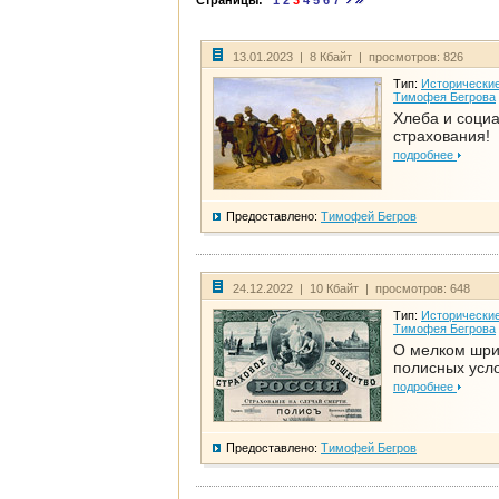
Страницы:
1
2
3
4
5
6
7
13.01.2023 | 8 Кбайт | просмотров: 826
Тип:
Исторические
Тимофея Бегрова
Хлеба и соци
страхования!
подробнее
Предоставлено:
Тимофей Бегров
24.12.2022 | 10 Кбайт | просмотров: 648
Тип:
Исторические
Тимофея Бегрова
О мелком шр
полисных усл
подробнее
Предоставлено:
Тимофей Бегров