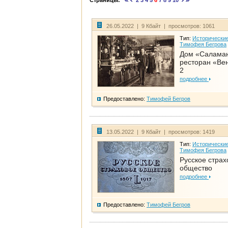
Страницы:
2
3
4
5
6
7
8
9
10
26.05.2022 | 9 Кбайт | просмотров: 1061
Тип:
Исторические
Тимофея Бегрова
Дом «Салама
ресторан «Вен
2
подробнее
Предоставлено:
Тимофей Бегров
13.05.2022 | 9 Кбайт | просмотров: 1419
Тип:
Исторические
Тимофея Бегрова
Русское страх
общество
подробнее
Предоставлено:
Тимофей Бегров