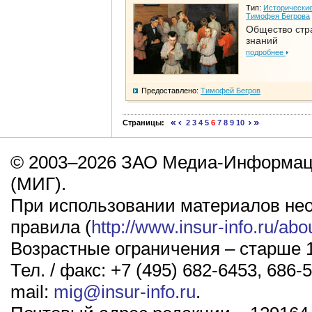
Тип:
Исторические
Тимофея Бегрова
Общество стр
знаний
подробнее
Предоставлено:
Тимофей Бегров
Страницы:
2
3
4
5
6
7
8
9
10
© 2003–2026 ЗАО Медиа-Информаци
(МИГ).
При использовании материалов не
правила (
http://www.insur-info.ru/abo
Возрастные ограничения – старше 1
Тел. / факс: +7 (495) 682-6453, 686-5
mail:
mig@insur-info.ru
.