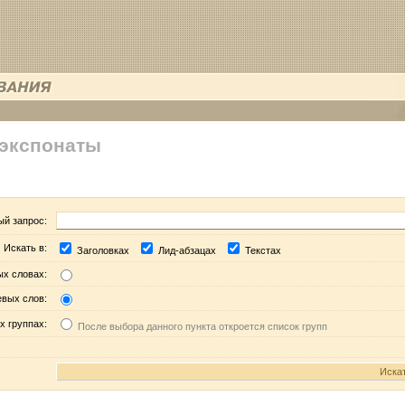
 экспонаты
ый запрос:
Искать в:
Заголовках
Лид-абзацах
Текстах
ых словах:
евых слов:
х группах:
После выбора данного пункта откроется список групп