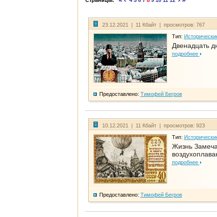
Страницы:
4
5
6
7
8
9
10
11
12
23.12.2021 | 11 Кбайт | просмотров: 767
Тип:
Исторически
Двенадцать д
подробнее
Предоставлено:
Тимофей Бегров
10.12.2021 | 11 Кбайт | просмотров: 923
Тип:
Исторически
Жизнь Замеча
воздухоплава
подробнее
Предоставлено:
Тимофей Бегров