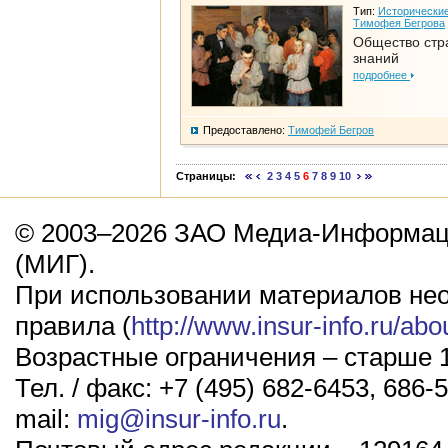
Тип:
Исторические
Тимофея Бегрова
Общество стр
знаний
подробнее
Предоставлено:
Тимофей Бегров
Страницы:
2
3
4
5
6
7
8
9
10
© 2003–2026 ЗАО Медиа-Информаци
(МИГ).
При использовании материалов не
правила (
http://www.insur-info.ru/abo
Возрастные ограничения – старше 1
Тел. / факс: +7 (495) 682-6453, 686-5
mail:
mig@insur-info.ru
.