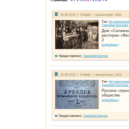
Страницы:
2
3
4
5
6
7
8
9
10
26.05.2022 | 9 Кбайт | просмотров: 1061
Тип:
Исторические
Тимофея Бегрова
Дом «Салама
ресторан «Вен
2
подробнее
Предоставлено:
Тимофей Бегров
13.05.2022 | 9 Кбайт | просмотров: 1419
Тип:
Исторические
Тимофея Бегрова
Русское страх
общество
подробнее
Предоставлено:
Тимофей Бегров