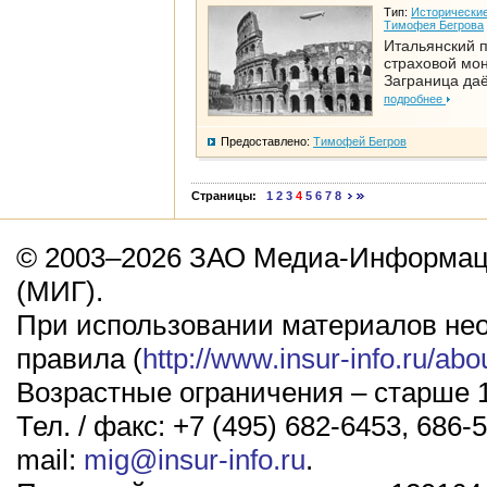
Тип:
Исторические
Тимофея Бегрова
Итальянский п
страховой мо
Заграница да
подробнее
Предоставлено:
Тимофей Бегров
Страницы:
1
2
3
4
5
6
7
8
© 2003–2026 ЗАО Медиа-Информаци
(МИГ).
При использовании материалов не
правила (
http://www.insur-info.ru/abo
Возрастные ограничения – старше 1
Тел. / факс: +7 (495) 682-6453, 686-5
mail:
mig@insur-info.ru
.