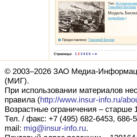
Тип:
Исторические
Тимофея Бегрова
Модель Бисм
подробнее
Предоставлено:
Тимофей Бегров
Страницы:
1
2
3
4
5
6
© 2003–2026 ЗАО Медиа-Информаци
(МИГ).
При использовании материалов не
правила (
http://www.insur-info.ru/abo
Возрастные ограничения – старше 1
Тел. / факс: +7 (495) 682-6453, 686-5
mail:
mig@insur-info.ru
.