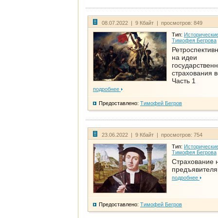
08.07.2022 | 9 Кбайт | просмотров: 849
Тип:
Исторические
Тимофея Бегрова
Ретроспективн
на идеи
государственн
страхования 
Часть 1
подробнее
Предоставлено:
Тимофей Бегров
23.06.2022 | 9 Кбайт | просмотров: 754
Тип:
Исторические
Тимофея Бегрова
Страхование 
предъявителя
подробнее
Предоставлено:
Тимофей Бегров