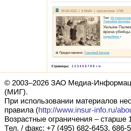
09.06.2022 | 9 Кбайт | просмотров: 1796
Тип:
Исторические
Тимофея Бегрова
Уильям Палме
врача-убийцы.
подробнее
Предоставлено:
Тимофей Бегров
Страницы:
1
2
3
4
5
6
7
8
9
© 2003–2026 ЗАО Медиа-Информаци
(МИГ).
При использовании материалов не
правила (
http://www.insur-info.ru/abo
Возрастные ограничения – старше 1
Тел. / факс: +7 (495) 682-6453, 686-5