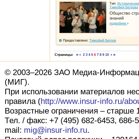
Тип:
Исторические
Тимофея Бегрова
Общество стр
знаний
подробнее
Предоставлено:
Тимофей Бегров
Страницы:
2
3
4
5
6
7
8
9
10
© 2003–2026 ЗАО Медиа-Информаци
(МИГ).
При использовании материалов не
правила (
http://www.insur-info.ru/abo
Возрастные ограничения – старше 1
Тел. / факс: +7 (495) 682-6453, 686-5
mail:
mig@insur-info.ru
.