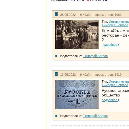
Страницы:
2
3
4
5
6
7
8
9
10
26.05.2022 | 9 Кбайт | просмотров: 1061
Тип:
Исторические
Тимофея Бегрова
Дом «Салама
ресторан «Вен
2
подробнее
Предоставлено:
Тимофей Бегров
13.05.2022 | 9 Кбайт | просмотров: 1419
Тип:
Исторические
Тимофея Бегрова
Русское страх
общество
подробнее
Предоставлено:
Тимофей Бегров