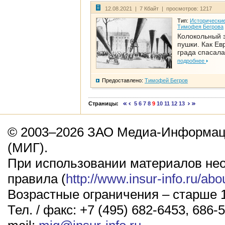
12.08.2021 | 7 Кбайт | просмотров: 1217
Тип:
Исторические
Тимофея Бегрова
Колокольный 
пушки. Как Ев
града спасала
подробнее
Предоставлено:
Тимофей Бегров
Страницы:
5
6
7
8
9
10
11
12
13
© 2003–2026 ЗАО Медиа-Информаци
(МИГ).
При использовании материалов не
правила (
http://www.insur-info.ru/abo
Возрастные ограничения – старше 1
Тел. / факс: +7 (495) 682-6453, 686-5