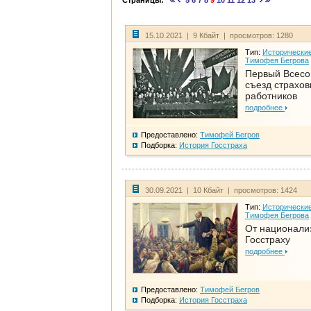
Страницы:
5
6
7
8
9
10
11
12
13
15.10.2021 | 9 Кбайт | просмотров: 1280
Тип:
Исторические
Тимофея Бегрова
Первый Всес
съезд страхо
работников
подробнее
Предоставлено:
Тимофей Бегров
Подборка:
История Госстраха
30.09.2021 | 10 Кбайт | просмотров: 1424
Тип:
Исторические
Тимофея Бегрова
От национали
Госстраху
подробнее
Предоставлено:
Тимофей Бегров
Подборка:
История Госстраха