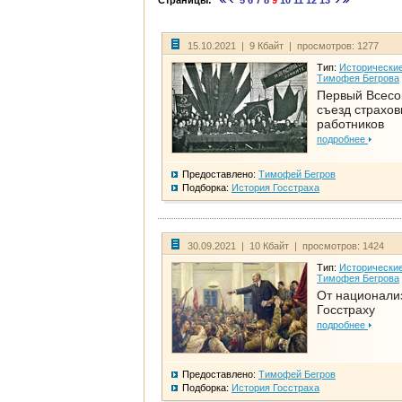
Страницы:
5
6
7
8
9
10
11
12
13
15.10.2021 | 9 Кбайт | просмотров: 1277
Тип:
Исторические
Тимофея Бегрова
Первый Всес
съезд страхо
работников
подробнее
Предоставлено:
Тимофей Бегров
Подборка:
История Госстраха
30.09.2021 | 10 Кбайт | просмотров: 1424
Тип:
Исторические
Тимофея Бегрова
От национали
Госстраху
подробнее
Предоставлено:
Тимофей Бегров
Подборка:
История Госстраха