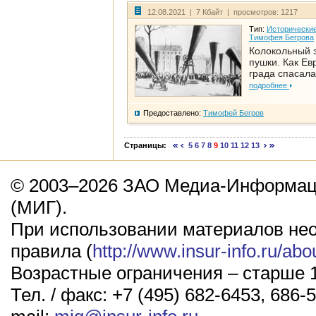
12.08.2021 | 7 Кбайт | просмотров: 1217
Тип:
Исторические
Тимофея Бегрова
Колокольный 
пушки. Как Ев
града спасала
подробнее
Предоставлено:
Тимофей Бегров
Страницы:
5
6
7
8
9
10
11
12
13
© 2003–2026 ЗАО Медиа-Информаци
(МИГ).
При использовании материалов не
правила (
http://www.insur-info.ru/abo
Возрастные ограничения – старше 1
Тел. / факс: +7 (495) 682-6453, 686-5