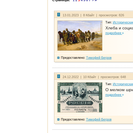
Страницы:
1
2
3
4
5
6
7
13.01.2023 | 8 Кбайт | просмотров: 826
Тип:
Исторически
Хлеба и соци
подробнее
Предоставлено:
Тимофей Бегров
24.12.2022 | 10 Кбайт | просмотров: 648
Тип:
Исторически
О мелком шри
подробнее
Предоставлено:
Тимофей Бегров