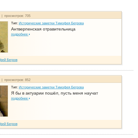
т | просмотров: 705
Тип:
Исторические заметки Тимофея Бегрова
Антверпенская отравительница
подробнее
фей Бегров
т | просмотров: 852
Тип:
Исторические заметки Тимофея Бегрова
Я бы в актуарии пошёл, пусть меня научат
подробнее
фей Бегров