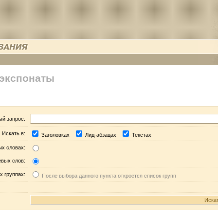
 экспонаты
ый запрос:
Искать в:
Заголовках
Лид-абзацах
Текстах
ых словах:
евых слов:
х группах:
После выбора данного пункта откроется список групп