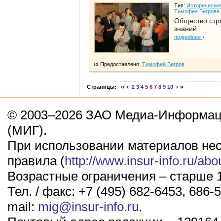
Тип:
Исторические
Тимофея Бегрова
Общество стр
знаний
подробнее
Предоставлено:
Тимофей Бегров
Страницы:
2
3
4
5
6
7
8
9
10
© 2003–2026 ЗАО Медиа-Информаци
(МИГ).
При использовании материалов не
правила (
http://www.insur-info.ru/abo
Возрастные ограничения – старше 1
Тел. / факс: +7 (495) 682-6453, 686-5
mail:
mig@insur-info.ru
.