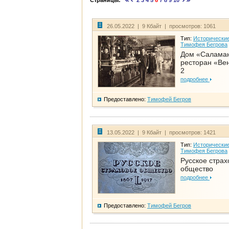
Страницы:
2
3
4
5
6
7
8
9
10
26.05.2022 | 9 Кбайт | просмотров: 1061
Тип:
Исторические
Тимофея Бегрова
Дом «Салама
ресторан «Вен
2
подробнее
Предоставлено:
Тимофей Бегров
13.05.2022 | 9 Кбайт | просмотров: 1421
Тип:
Исторические
Тимофея Бегрова
Русское страх
общество
подробнее
Предоставлено:
Тимофей Бегров