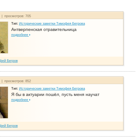
т | просмотров: 705
Тип:
Исторические заметки Тимофея Бегрова
Антверпенская отравительница
подробнее
фей Бегров
т | просмотров: 852
Тип:
Исторические заметки Тимофея Бегрова
Я бы в актуарии пошёл, пусть меня научат
подробнее
фей Бегров