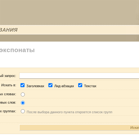
 экспонаты
ый запрос:
Искать в:
Заголовках
Лид-абзацах
Текстах
ых словах:
евых слов:
х группах:
После выбора данного пункта откроется список групп