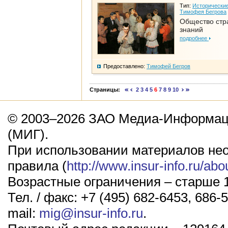
Тип:
Исторические
Тимофея Бегрова
Общество стр
знаний
подробнее
Предоставлено:
Тимофей Бегров
Страницы:
2
3
4
5
6
7
8
9
10
© 2003–2026 ЗАО Медиа-Информаци
(МИГ).
При использовании материалов не
правила (
http://www.insur-info.ru/abo
Возрастные ограничения – старше 1
Тел. / факс: +7 (495) 682-6453, 686-5
mail:
mig@insur-info.ru
.