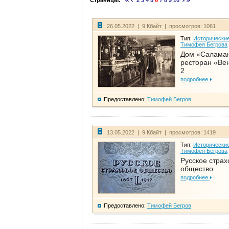
Страницы:
2
3
4
5
6
7
8
9
10
26.05.2022 | 9 Кбайт | просмотров: 1061
Тип:
Исторические
Тимофея Бегрова
Дом «Салама
ресторан «Вен
2
подробнее
Предоставлено:
Тимофей Бегров
13.05.2022 | 9 Кбайт | просмотров: 1419
Тип:
Исторические
Тимофея Бегрова
Русское страх
общество
подробнее
Предоставлено:
Тимофей Бегров