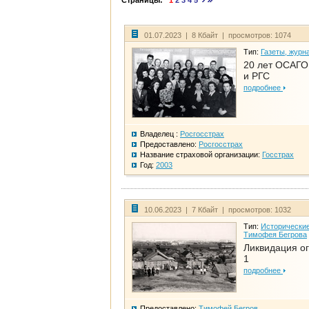
Страницы:
1
2
3
4
5
01.07.2023 | 8 Кбайт | просмотров: 1074
Тип:
Газеты, журн
20 лет ОСАГО.
и РГС
подробнее
Владелец :
Росгосстрах
Предоставлено:
Росгосстрах
Название страховой организации:
Госстрах
Год:
2003
10.06.2023 | 7 Кбайт | просмотров: 1032
Тип:
Исторические
Тимофея Бегрова
Ликвидация ог
1
подробнее
Предоставлено:
Тимофей Бегров