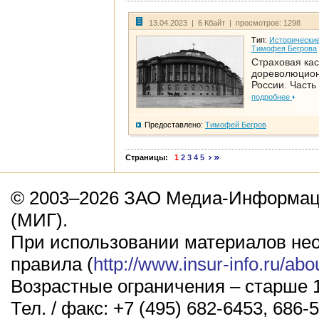
13.04.2023 | 6 Кбайт | просмотров: 1298
Тип:
Исторические
Тимофея Бегрова
Страховая кас
дореволюцио
России. Часть
подробнее
Предоставлено:
Тимофей Бегров
Страницы:
1
2
3
4
5
© 2003–2026 ЗАО Медиа-Информаци
(МИГ).
При использовании материалов не
правила (
http://www.insur-info.ru/abo
Возрастные ограничения – старше 1
Тел. / факс: +7 (495) 682-6453, 686-5