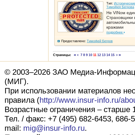
Тип:
Исторические
Тимофея Бегрова
Не VINом еди
Страховщики 
автомобильн
кражами
подробнее
Предоставлено:
Тимофей Бегров
Страницы:
7
8
9
10
11
12
13
14
15
© 2003–2026 ЗАО Медиа-Информаци
(МИГ).
При использовании материалов не
правила (
http://www.insur-info.ru/abo
Возрастные ограничения – старше 1
Тел. / факс: +7 (495) 682-6453, 686-5
mail:
mig@insur-info.ru
.