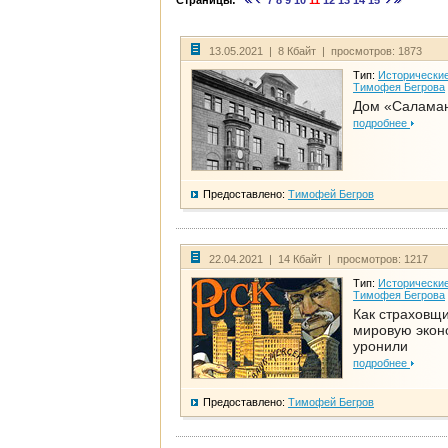
Страницы:
7
8
9
10
11
12
13
14
15
13.05.2021 | 8 Кбайт | просмотров: 1873
Тип:
Исторические
Тимофея Бегрова
Дом «Салама
подробнее
Предоставлено:
Тимофей Бегров
22.04.2021 | 14 Кбайт | просмотров: 1217
Тип:
Исторические
Тимофея Бегрова
Как страховщ
мировую экон
уронили
подробнее
Предоставлено:
Тимофей Бегров