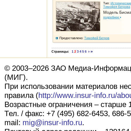
Тип:
Исторические
Тимофея Бегрова
Модель Бисм
подробнее
Предоставлено:
Тимофей Бегров
Страницы:
1
2
3
4
5
6
© 2003–2026 ЗАО Медиа-Информаци
(МИГ).
При использовании материалов не
правила (
http://www.insur-info.ru/abo
Возрастные ограничения – старше 1
Тел. / факс: +7 (495) 682-6453, 686-5
mail:
mig@insur-info.ru
.