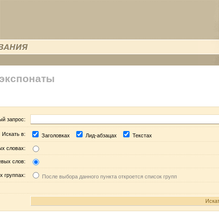
 экспонаты
ый запрос:
Искать в:
Заголовках
Лид-абзацах
Текстах
ых словах:
евых слов:
х группах:
После выбора данного пункта откроется список групп