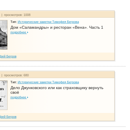
т | просмотров: 1008
Тип:
Исторические заметки Тимофея Бегрова
Дом «Саламандры» и ресторан «Вена». Часть 1
подробнее
фей Бегров
т | просмотров: 680
Тип:
Исторические заметки Тимофея Бегрова
Дело Джунковского или как страховщику вернуть
своё
подробнее
фей Бегров