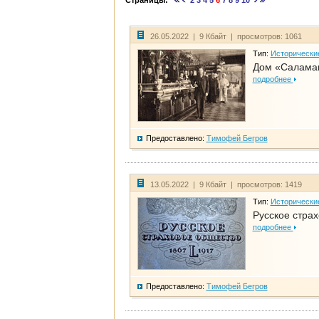
Страницы:
2
3
4
5
6
7
8
9
10
26.05.2022 | 9 Кбайт | просмотров: 1061
Тип:
Исторически
Дом «Саламан
подробнее
Предоставлено:
Тимофей Бегров
13.05.2022 | 9 Кбайт | просмотров: 1419
Тип:
Исторически
Русское стра
подробнее
Предоставлено:
Тимофей Бегров