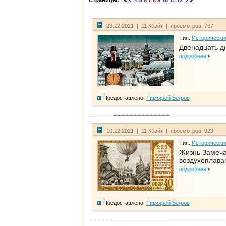
Страницы:
4
5
6
7
8
9
10
11
12
23.12.2021 | 11 Кбайт | просмотров: 767
Тип:
Исторически
Двенадцать д
подробнее
Предоставлено:
Тимофей Бегров
10.12.2021 | 11 Кбайт | просмотров: 923
Тип:
Исторически
Жизнь Замеча
воздухоплава
подробнее
Предоставлено:
Тимофей Бегров