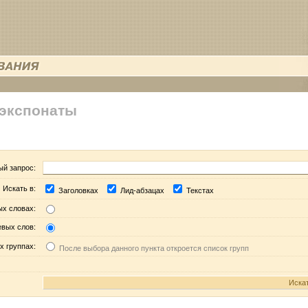
 экспонаты
ый запрос:
Искать в:
Заголовках
Лид-абзацах
Текстах
ых словах:
евых слов:
х группах:
После выбора данного пункта откроется список групп