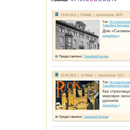
Страницы:
7
8
9
10
11
12
13
14
15
13.05.2021 | 8 Кбайт | просмотров: 1875
Тип:
Исторические
Тимофея Бегрова
Дом «Салама
подробнее
Предоставлено:
Тимофей Бегров
22.04.2021 | 14 Кбайт | просмотров: 1217
Тип:
Исторические
Тимофея Бегрова
Как страховщ
мировую экон
уронили
подробнее
Предоставлено:
Тимофей Бегров