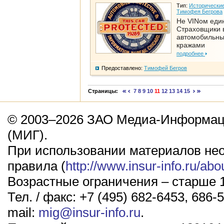
Тип:
Исторические
Тимофея Бегрова
Не VINом еди
Страховщики 
автомобильн
кражами
подробнее
Предоставлено:
Тимофей Бегров
Страницы:
7
8
9
10
11
12
13
14
15
© 2003–2026 ЗАО Медиа-Информаци
(МИГ).
При использовании материалов не
правила (
http://www.insur-info.ru/abo
Возрастные ограничения – старше 1
Тел. / факс: +7 (495) 682-6453, 686-5
mail:
mig@insur-info.ru
.