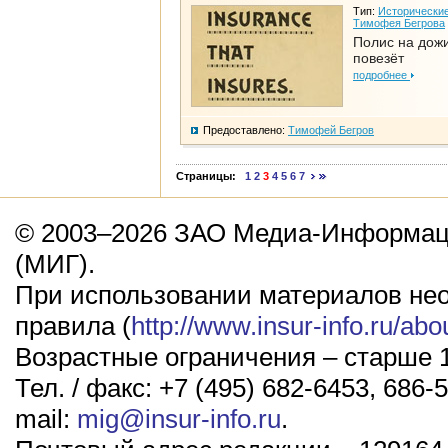
Тип:
Исторические
Тимофея Бегрова
Полис на дож
повезёт
подробнее
Предоставлено:
Тимофей Бегров
Страницы:
1
2
3
4
5
6
7
© 2003–2026 ЗАО Медиа-Информаци
(МИГ).
При использовании материалов не
правила (
http://www.insur-info.ru/abo
Возрастные ограничения – старше 1
Тел. / факс: +7 (495) 682-6453, 686-5
mail:
mig@insur-info.ru
.