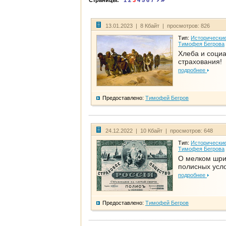
Страницы:
1
2
3
4
5
6
7
13.01.2023 | 8 Кбайт | просмотров: 826
Тип:
Исторические
Тимофея Бегрова
Хлеба и соци
страхования!
подробнее
Предоставлено:
Тимофей Бегров
24.12.2022 | 10 Кбайт | просмотров: 648
Тип:
Исторические
Тимофея Бегрова
О мелком шр
полисных усл
подробнее
Предоставлено:
Тимофей Бегров