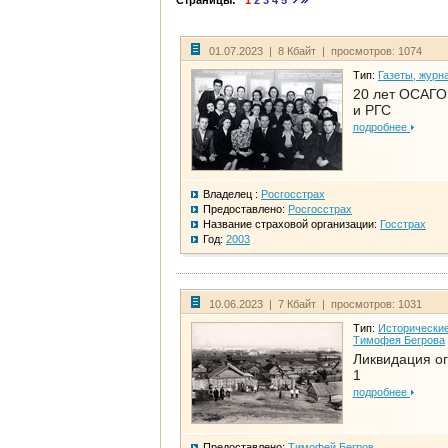
Страницы:
1
2
3
4
5
01.07.2023 | 8 Кбайт | просмотров: 1074
Тип:
Газеты, журн
20 лет ОСАГО.
и РГС
подробнее
Владелец :
Росгосстрах
Предоставлено:
Росгосстрах
Название страховой организации:
Госстрах
Год:
2003
10.06.2023 | 7 Кбайт | просмотров: 1031
Тип:
Исторические
Тимофея Бегрова
Ликвидация ог
1
подробнее
Предоставлено:
Тимофей Бегров