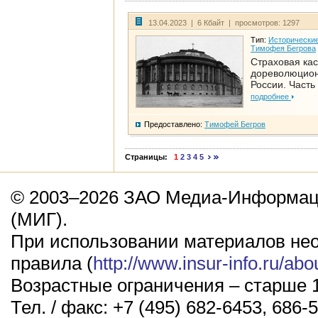
13.04.2023 | 6 Кбайт | просмотров: 1297
Тип:
Исторические
Тимофея Бегрова
Страховая кас
дореволюцио
России. Часть
подробнее
Предоставлено:
Тимофей Бегров
Страницы:
1
2
3
4
5
© 2003–2026 ЗАО Медиа-Информаци
(МИГ).
При использовании материалов не
правила (
http://www.insur-info.ru/abo
Возрастные ограничения – старше 1
Тел. / факс: +7 (495) 682-6453, 686-5